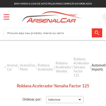
BEM-VINDO A LOJA DE AUTO PEÇAS MAIS COMPLETA DO MERCADO!
Roldana
Roldana
Acelerador
Arsenal
Acessórios
Roldana
Automoti
Acelerador
Yamaha
Car
Moto
Acelerador
Imports
Yamaha
Factor
125
Roldana Acelerador Yamaha Factor 125
Ordenar por:
Selecione