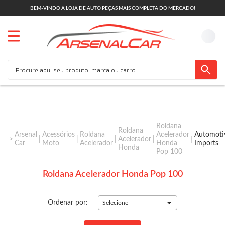
BEM-VINDO A LOJA DE AUTO PEÇAS MAIS COMPLETA DO MERCADO!
Roldana
Roldana
Arsenal
Acessórios
Roldana
Acelerador
Automoti
Acelerador
Car
Moto
Acelerador
Honda
Imports
Honda
Pop 100
Roldana Acelerador Honda Pop 100
Ordenar por:
Selecione