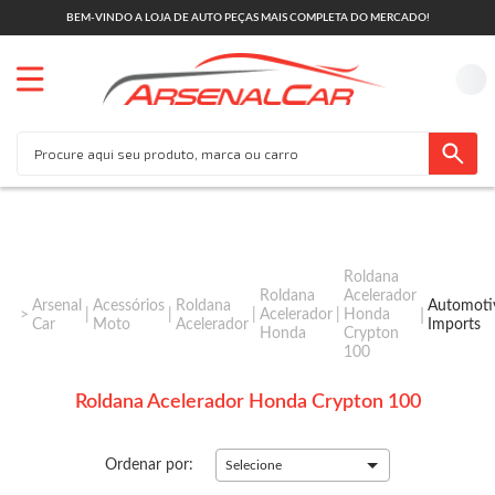
BEM-VINDO A LOJA DE AUTO PEÇAS MAIS COMPLETA DO MERCADO!
Roldana
Roldana
Acelerador
Arsenal
Acessórios
Roldana
Automoti
Acelerador
Honda
Car
Moto
Acelerador
Imports
Honda
Crypton
100
Roldana Acelerador Honda Crypton 100
Ordenar por:
Selecione