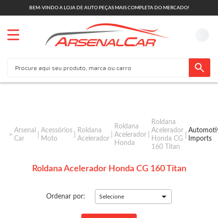
BEM-VINDO A LOJA DE AUTO PEÇAS MAIS COMPLETA DO MERCADO!
Roldana
Roldana
Arsenal
Acessórios
Roldana
Acelerador
Automoti
Acelerador
Car
Moto
Acelerador
Honda CG
Imports
Honda
160 Titan
Roldana Acelerador Honda CG 160 Titan
Ordenar por:
Selecione