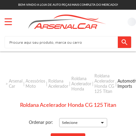
BEM-VINDO A LOJA DE AUTO PEÇAS MAIS COMPLETA DO MERCADO!
Roldana
Roldana
Arsenal
Acessórios
Roldana
Acelerador
Automoti
Acelerador
Car
Moto
Acelerador
Honda CG
Imports
Honda
125 Titan
Roldana Acelerador Honda CG 125 Titan
Ordenar por:
Selecione