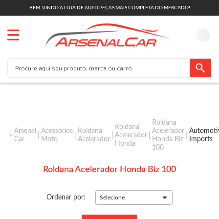
BEM-VINDO A LOJA DE AUTO PEÇAS MAIS COMPLETA DO MERCADO!
Roldana
Roldana
Arsenal
Acessórios
Roldana
Acelerador
Automoti
Acelerador
Car
Moto
Acelerador
Honda Biz
Imports
Honda
100
Roldana Acelerador Honda Biz 100
Ordenar por:
Selecione