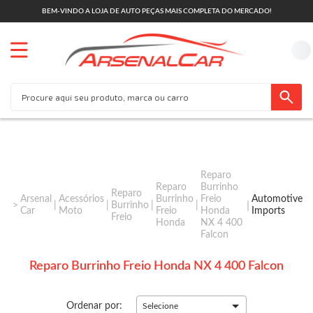
BEM-VINDO A LOJA DE AUTO PEÇAS MAIS COMPLETA DO MERCADO!
Reparo
Reparo
Burrinho
Reparo
Arsenal
Acessórios
Burrinho
Freio
Automotive
Burrinho
Car
Moto
Freio
Honda
Imports
Freio
Honda
NX 4 400
Falcon
Reparo Burrinho Freio Honda NX 4 400 Falcon
Ordenar por:
Selecione