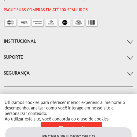
PAGUE SUAS COMPRAS EM ATÉ 10X SEM JUROS
INSTITUCIONAL
SUPORTE
SEGURANÇA
Utilizamos cookies para oferecer melhor experiência, melhorar o
© Arsenal Car. Todos os direitos reservados.
desempenho, analizar como você interage em nosso site e
Proibida reprodução total ou parcial. Preços e estoque sujeito a alterações sem
personalizar conteúdo.
aviso prévio.
Ao utilizar este site, você concorda co o uso de cookies
Ok, entendi