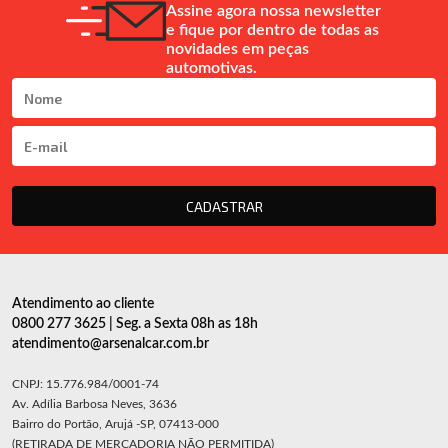
Assine agora nossa newsletter
e fique por dentro de todas as
novidades em peças
automotivas.
CADASTRAR
Atendimento ao cliente
0800 277 3625 | Seg. a Sexta 08h as 18h
atendimento@arsenalcar.com.br
CNPJ: 15.776.984/0001-74
Av. Adília Barbosa Neves, 3636
Bairro do Portão, Arujá -SP, 07413-000
(RETIRADA DE MERCADORIA NÃO PERMITIDA)