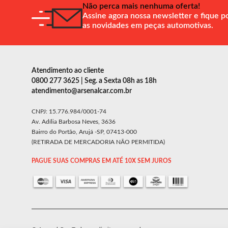
Não perca mais nenhuma oferta!
Assine agora nossa newsletter e fique p
as novidades em peças automotivas.
Atendimento ao cliente
0800 277 3625 | Seg. a Sexta 08h as 18h
atendimento@arsenalcar.com.br
CNPJ: 15.776.984/0001-74
Av. Adília Barbosa Neves, 3636
Bairro do Portão, Arujá -SP, 07413-000
(RETIRADA DE MERCADORIA NÃO PERMITIDA)
PAGUE SUAS COMPRAS EM ATÉ 10X SEM JUROS