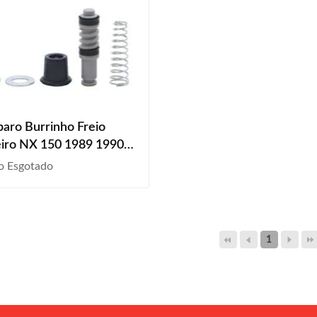
paro Burrinho Freio
iro NX 150 1989 1990
1992 1993 5 Peças
o Esgotado
1