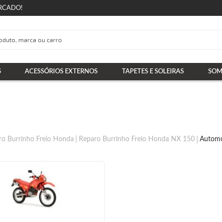
RCADO!
S
ACESSÓRIOS EXTERNOS
TAPETES E SOLEIRAS
SOM
ro Burrinho Freio Honda
Reparo Burrinho Freio Honda NX 150
Automo