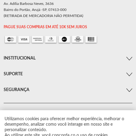
Av. Adília Barbosa Neves, 3636
Bairro do Portão, Arujá -SP, 07413-000
(RETIRADA DE MERCADORIA NÃO PERMITIDA)
PAGUE SUAS COMPRAS EM ATÉ 10X SEM JUROS
INSTITUCIONAL
SUPORTE
SEGURANÇA
Utilizamos cookies para oferecer melhor experiência, melhorar o
© Arsenal Car. Todos os direitos reservados.
desempenho, analizar como você interage em nosso site e
Proibida reprodução total ou parcial. Preços e estoque sujeito a alterações sem
personalizar conteúdo.
aviso prévio.
Ao utilizar este site, você concorda co o uso de cookies