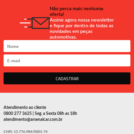
Não perca mais nenhuma
oferta!
Assine agora nossa newsletter
e fique por dentro de todas as
novidades em peças
automotivas.
CADASTRAR
Atendimento ao cliente
0800 277 3625 | Seg. a Sexta 08h as 18h
atendimento@arsenalcar.com.br
CNPJ: 15.776.984/0001-74