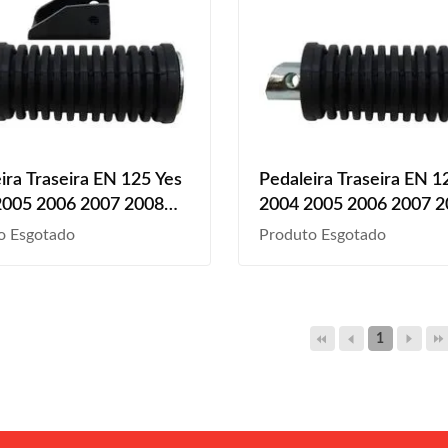
ira Traseira EN 125 Yes
Pedaleira Traseira EN 1
2005 2006 2007 2008
2004 2005 2006 2007 
2010 2011 2012 2013 A
2009 2010 2011 2012 
o Esgotado
Produto Esgotado
rata
2014 2015 Prata
1