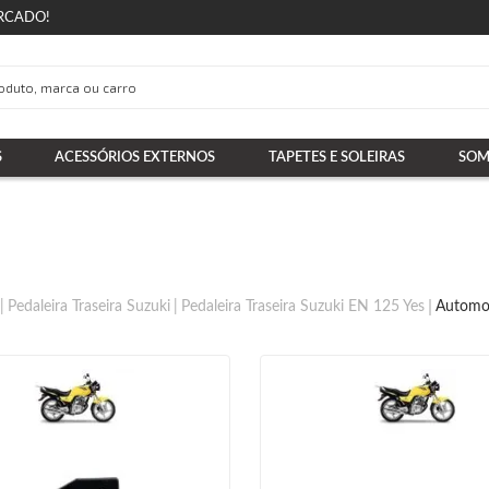
RCADO!
S
ACESSÓRIOS EXTERNOS
TAPETES E SOLEIRAS
SOM
Pedaleira Traseira Suzuki
Pedaleira Traseira Suzuki EN 125 Yes
Automot