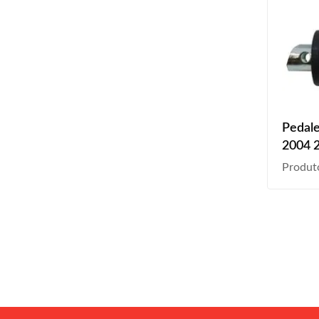
Pedale
2004 
2009 
Produt
2015 P