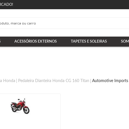
RCADO!
S
ACESSÓRIOS EXTERNOS
TAPETES E SOLEIRAS
SOM
ira Honda
Pedaleira Dianteira Honda CG 160 Titan
Automotive Imports