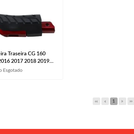
ira Traseira CG 160
2016 2017 2018 2019
2021 2022 Vermelho
o Esgotado
1