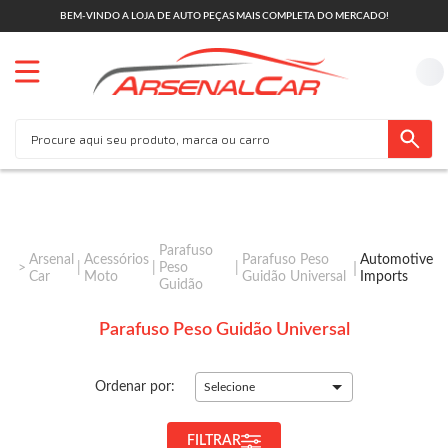
BEM-VINDO A LOJA DE AUTO PEÇAS MAIS COMPLETA DO MERCADO!
Parafuso
Arsenal
Acessórios
Parafuso Peso
Automotive
Peso
Car
Moto
Guidão Universal
Imports
Guidão
Parafuso Peso Guidão Universal
Ordenar por:
Selecione
FILTRAR