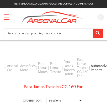
BEM-VINDO A LOJA DE AUTO PEÇAS MAIS COMPLETA DO MERCADO!
Para-
Para-
Para-
Para-
Lamas
Arsenal
Acessórios
Lamas
Automotiv
Lamas
Lamas
Traseiro
Car
Moto
Traseiro
Imports
Motos
Traseiro
CG 160
Honda
Fan
Para-lamas Traseiro CG 160 Fan
Ordenar por:
Selecione