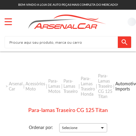
BEM-VINDO A LOJA DE AUTO PEÇAS MAIS COMPLETA DO MERCADO!
Para-
Para-
Para-
Para-
Lamas
Arsenal
Acessórios
Lamas
Automotiv
Lamas
Lamas
Traseiro
Car
Moto
Traseiro
Imports
Motos
Traseiro
CG 125
Honda
Titan
Para-lamas Traseiro CG 125 Titan
Ordenar por:
Selecione