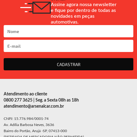
Assine agora nossa newsletter
e fique por dentro de todas as
novidades em peças
automotivas.
CADASTRAR
Atendimento ao cliente
0800 277 3625 | Seg. a Sexta 08h as 18h
atendimento@arsenalcar.com.br
CNPJ: 15.776.984/0001-74
Av. Adília Barbosa Neves, 3636
Bairro do Portão, Arujá -SP, 07413-000