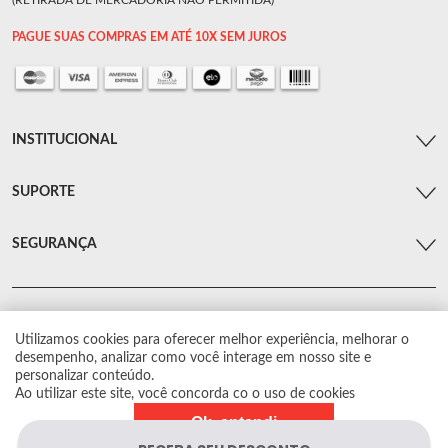
(RETIRADA DE MERCADORIA NÃO PERMITIDA)
PAGUE SUAS COMPRAS EM ATÉ 10X SEM JUROS
INSTITUCIONAL
SUPORTE
SEGURANÇA
Utilizamos cookies para oferecer melhor experiência, melhorar o
© Arsenal Car. Todos os direitos reservados.
desempenho, analizar como você interage em nosso site e
Proibida reprodução total ou parcial. Preços e estoque sujeito a alterações sem
personalizar conteúdo.
aviso prévio.
Ao utilizar este site, você concorda co o uso de cookies
Ok, entendi