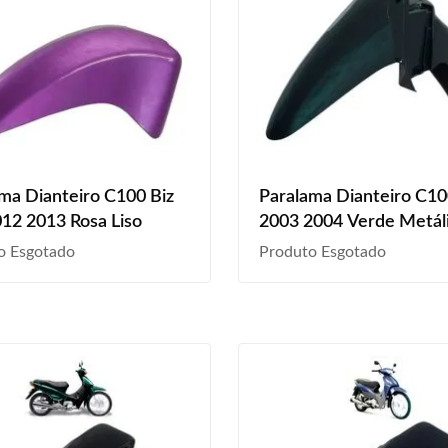
ma Dianteiro C100 Biz
Paralama Dianteiro C10
12 2013 Rosa Liso
2003 2004 Verde Metál
Liso
o Esgotado
Produto Esgotado