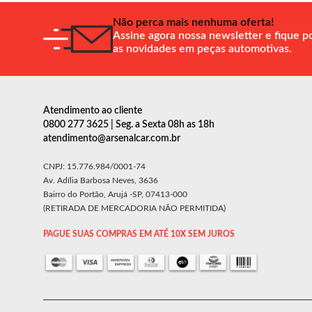
Não perca mais nenhuma oferta!
Assine agora nossa newsletter e fique p
as novidades em peças automotivas.
Atendimento ao cliente
0800 277 3625 | Seg. a Sexta 08h as 18h
atendimento@arsenalcar.com.br
CNPJ: 15.776.984/0001-74
Av. Adília Barbosa Neves, 3636
Bairro do Portão, Arujá -SP, 07413-000
(RETIRADA DE MERCADORIA NÃO PERMITIDA)
PAGUE SUAS COMPRAS EM ATÉ 10X SEM JUROS