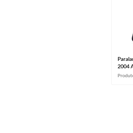
Parala
2004 A
Produt