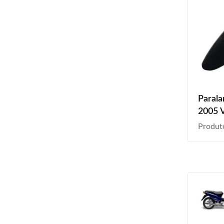
Parala
2005 V
Produt