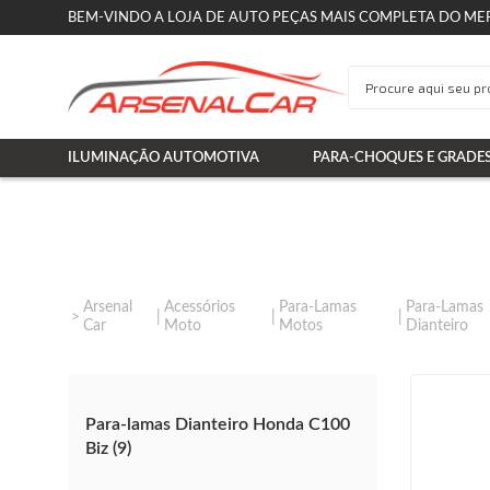
BEM-VINDO A LOJA DE AUTO PEÇAS MAIS COMPLETA DO ME
ILUMINAÇÃO AUTOMOTIVA
PARA-CHOQUES E GRADE
Arsenal
Acessórios
Para-Lamas
Para-Lamas
Car
Moto
Motos
Dianteiro
Para-lamas Dianteiro Honda C100
Biz (9)