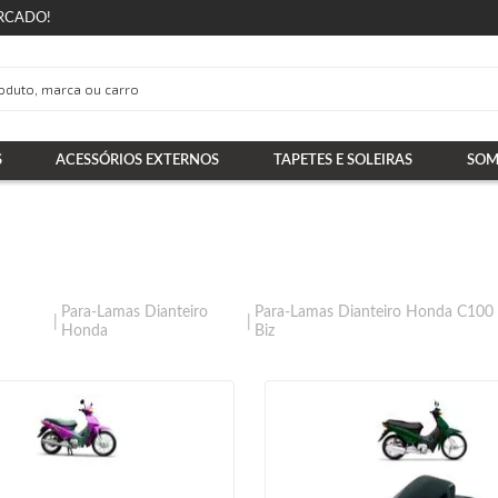
RCADO!
S
ACESSÓRIOS EXTERNOS
TAPETES E SOLEIRAS
SOM
Para-Lamas Dianteiro
Para-Lamas Dianteiro Honda C100
Honda
Biz