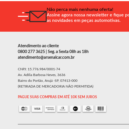
Não perca mais nenhuma oferta!
Assine agora nossa newsletter e fique p
as novidades em peças automotivas.
Atendimento ao cliente
0800 277 3625 | Seg. a Sexta 08h as 18h
atendimento@arsenalcar.com.br
CNPJ: 15.776.984/0001-74
Av. Adília Barbosa Neves, 3636
Bairro do Portão, Arujá -SP, 07413-000
(RETIRADA DE MERCADORIA NÃO PERMITIDA)
PAGUE SUAS COMPRAS EM ATÉ 10X SEM JUROS