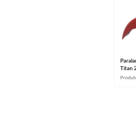
Parala
Titan 
Liso
Produt