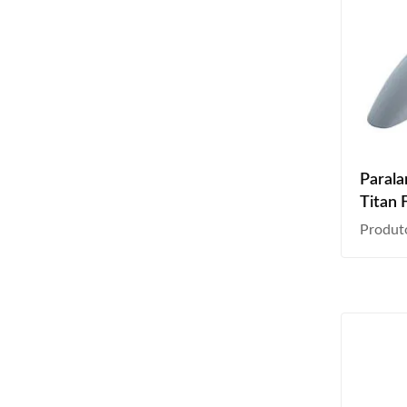
Parala
Titan 
2012 2
Produt
Liso