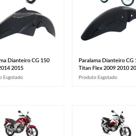
ma Dianteiro CG 150
Paralama Dianteiro CG
2014 2015
Titan Flex 2009 2010 2
2012 2013 Preto
o Esgotado
Produto Esgotado