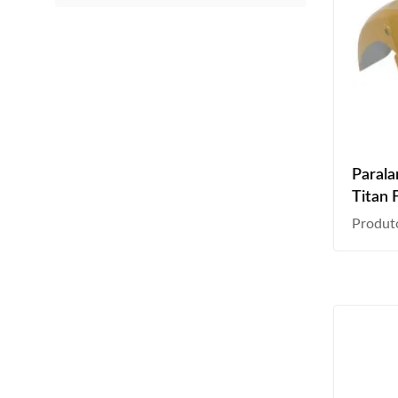
Parala
Titan 
Produt