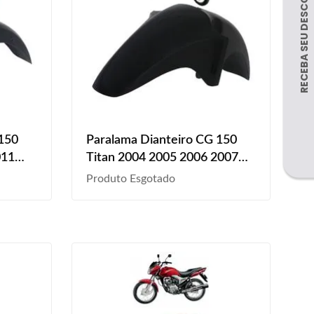
 150
Paralama Dianteiro CG 150
011
Titan 2004 2005 2006 2007
2008 Preto Liso
Produto Esgotado