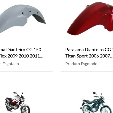
ma Dianteiro CG 150
Paralama Dianteiro CG
Flex 2009 2010 2011
Titan Sport 2006 2007
013 Branco Perolizado
Vermelho Liso
o Esgotado
Produto Esgotado