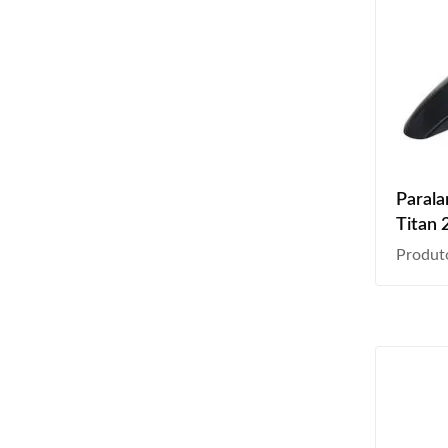
Parala
Titan 
Produt