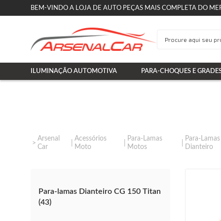
BEM-VINDO A LOJA DE AUTO PEÇAS MAIS COMPLETA DO ME
ILUMINAÇÃO AUTOMOTIVA
PARA-CHOQUES E GRADE
Arsenal
Acessórios
Para-Lamas
Para-Lamas
Car
Moto
Motos
Dianteiro
Para-lamas Dianteiro CG 150 Titan
(43)