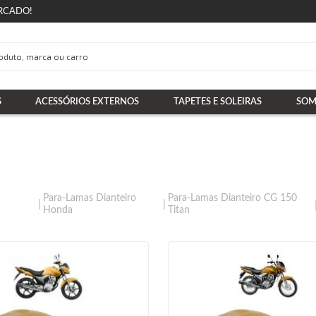
RCADO!
S
ACESSÓRIOS EXTERNOS
TAPETES E SOLEIRAS
SOM
Para-Lamas Dianteiro
Para-Lamas Dianteiro CG 150
Honda
Titan