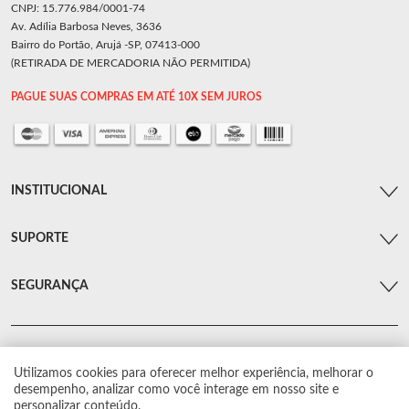
CNPJ: 15.776.984/0001-74
Av. Adília Barbosa Neves, 3636
Bairro do Portão, Arujá -SP, 07413-000
(RETIRADA DE MERCADORIA NÃO PERMITIDA)
PAGUE SUAS COMPRAS EM ATÉ 10X SEM JUROS
INSTITUCIONAL
SUPORTE
SEGURANÇA
Utilizamos cookies para oferecer melhor experiência, melhorar o
© Arsenal Car. Todos os direitos reservados.
desempenho, analizar como você interage em nosso site e
Proibida reprodução total ou parcial. Preços e estoque sujeito a alterações sem
personalizar conteúdo.