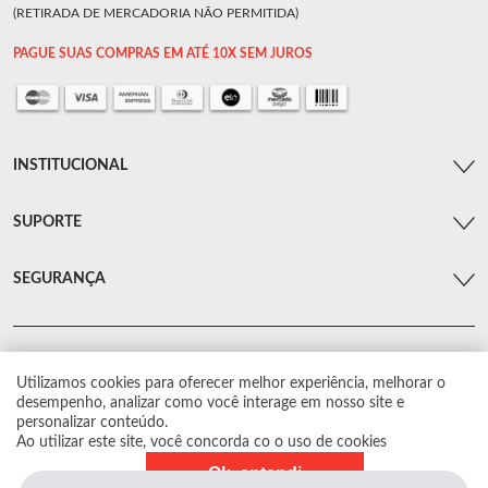
(RETIRADA DE MERCADORIA NÃO PERMITIDA)
PAGUE SUAS COMPRAS EM ATÉ 10X SEM JUROS
INSTITUCIONAL
SUPORTE
SEGURANÇA
Utilizamos cookies para oferecer melhor experiência, melhorar o
© Arsenal Car. Todos os direitos reservados.
desempenho, analizar como você interage em nosso site e
Proibida reprodução total ou parcial. Preços e estoque sujeito a alterações sem
personalizar conteúdo.
aviso prévio.
Ao utilizar este site, você concorda co o uso de cookies
Ok, entendi