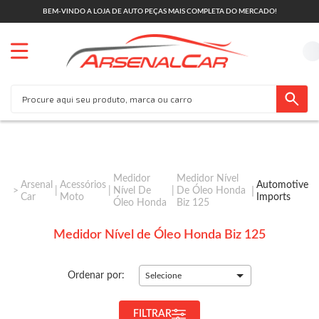
BEM-VINDO A LOJA DE AUTO PEÇAS MAIS COMPLETA DO MERCADO!
Medidor
Medidor Nível
Arsenal
Acessórios
Automotive
Nível De
De Óleo Honda
Car
Moto
Imports
Óleo Honda
Biz 125
Medidor Nível de Óleo Honda Biz 125
Ordenar por:
Selecione
FILTRAR