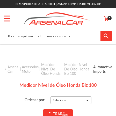
BEM-VINDO A LOJA DE AUTO PEÇAS MAIS COMPLETA DO MERCADO!
0
Medidor
Medidor Nível
Arsenal
Acessórios
Automotive
Nível De
De Óleo Honda
Car
Moto
Imports
Óleo Honda
Biz 100
Medidor Nível de Óleo Honda Biz 100
Ordenar por:
Selecione
FILTRAR