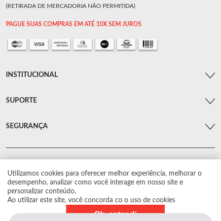
(RETIRADA DE MERCADORIA NÃO PERMITIDA)
PAGUE SUAS COMPRAS EM ATÉ 10X SEM JUROS
INSTITUCIONAL
SUPORTE
SEGURANÇA
Utilizamos cookies para oferecer melhor experiência, melhorar o
© Arsenal Car. Todos os direitos reservados.
desempenho, analizar como você interage em nosso site e
Proibida reprodução total ou parcial. Preços e estoque sujeito a alterações sem
personalizar conteúdo.
aviso prévio.
Ao utilizar este site, você concorda co o uso de cookies
Ok, entendi