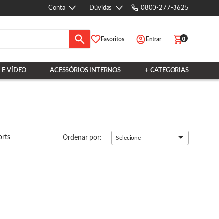
Conta
Dúvidas
0800-277-3625
0
Favoritos
Entrar
 E VÍDEO
ACESSÓRIOS INTERNOS
+ CATEGORIAS
orts
Ordenar por:
Selecione