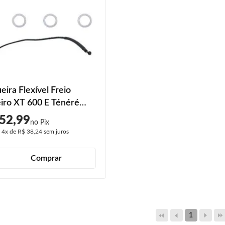
ira Flexível Freio
iro XT 600 E Ténéré
1994 1995 1996 1997
52,99
1999 2000 2001 2002
é
4x
de
R$ 38,24
sem juros
2004 2005
Comprar
1