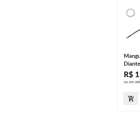
Mangue
Diante
1993 
R$ 1
1998 
ou em at
2003 