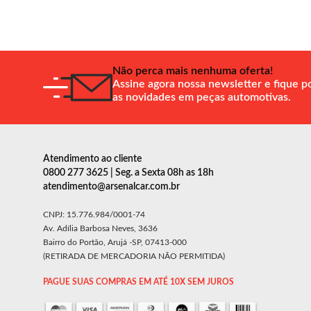
Não perca mais nenhuma oferta!
Assine agora nossa newsletter e fique p
as novidades em peças automotivas.
Atendimento ao cliente
0800 277 3625 | Seg. a Sexta 08h as 18h
atendimento@arsenalcar.com.br
CNPJ: 15.776.984/0001-74
Av. Adília Barbosa Neves, 3636
Bairro do Portão, Arujá -SP, 07413-000
(RETIRADA DE MERCADORIA NÃO PERMITIDA)
PAGUE SUAS COMPRAS EM ATÉ 10X SEM JUROS