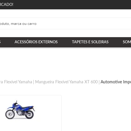
RCADO!
S
ACESSÓRIOS EXTERNOS
TAPETES E SOLEIRAS
SOM
a Flexível Yamaha
Mangueira Flexível Yamaha XT 600
Automotive Imp