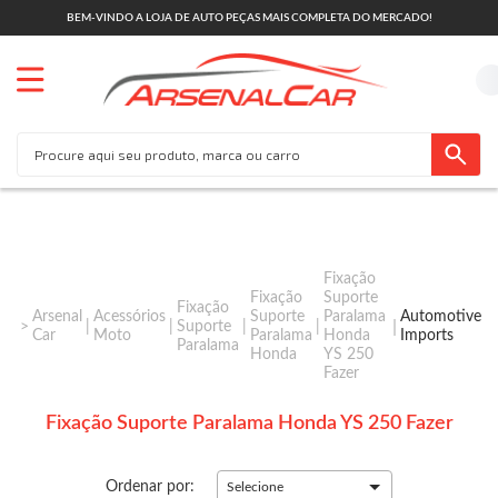
BEM-VINDO A LOJA DE AUTO PEÇAS MAIS COMPLETA DO MERCADO!
Fixação
Fixação
Suporte
Fixação
Arsenal
Acessórios
Suporte
Paralama
Automotive
Suporte
Car
Moto
Paralama
Honda
Imports
Paralama
Honda
YS 250
Fazer
Fixação Suporte Paralama Honda YS 250 Fazer
Ordenar por:
Selecione