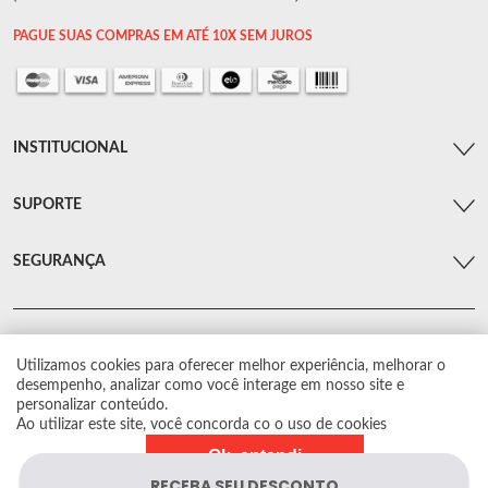
PAGUE SUAS COMPRAS EM ATÉ 10X SEM JUROS
INSTITUCIONAL
SUPORTE
SEGURANÇA
Utilizamos cookies para oferecer melhor experiência, melhorar o
© Arsenal Car. Todos os direitos reservados.
desempenho, analizar como você interage em nosso site e
Proibida reprodução total ou parcial. Preços e estoque sujeito a alterações sem
personalizar conteúdo.
aviso prévio.
Ao utilizar este site, você concorda co o uso de cookies
Ok, entendi