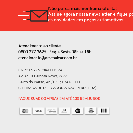
Não perca mais nenhuma oferta!
Assine agora nossa newsletter e fique p
as novidades em peças automotivas.
Atendimento ao cliente
0800 277 3625 | Seg. a Sexta 08h as 18h
atendimento@arsenalcar.com.br
CNPJ: 15.776.984/0001-74
Av. Adília Barbosa Neves, 3636
Bairro do Portão, Arujá -SP, 07413-000
(RETIRADA DE MERCADORIA NÃO PERMITIDA)
PAGUE SUAS COMPRAS EM ATÉ 10X SEM JUROS