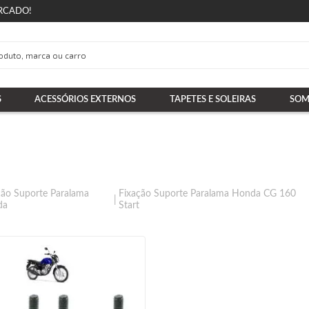
RCADO!
S
ACESSÓRIOS EXTERNOS
TAPETES E SOLEIRAS
SOM
ção Suporte Paralama
Fixação Suporte Paralama Honda CG 160
da
Start