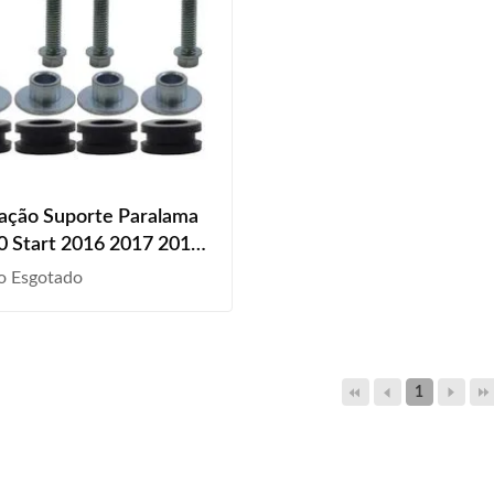
xação Suporte Paralama
 Start 2016 2017 2018
2020 2021 2022 2023
o Esgotado
sal
1