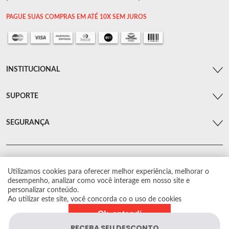
PAGUE SUAS COMPRAS EM ATÉ 10X SEM JUROS
INSTITUCIONAL
SUPORTE
SEGURANÇA
Utilizamos cookies para oferecer melhor experiência, melhorar o
© Arsenal Car. Todos os direitos reservados.
desempenho, analizar como você interage em nosso site e
Proibida reprodução total ou parcial. Preços e estoque sujeito a alterações sem
personalizar conteúdo.
aviso prévio.
Ao utilizar este site, você concorda co o uso de cookies
Ok, entendi