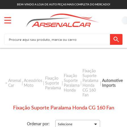
BEM-VINDO A LOJA DE AUTO PEÇAS MAIS COMPLETA DO MERCADO!
Fixação
Fixação
Suporte
Fixação
Arsenal
Acessórios
Suporte
Paralama
Automotive
Suporte
Car
Moto
Paralama
Honda
Imports
Paralama
Honda
CG 160
Fan
Fixação Suporte Paralama Honda CG 160 Fan
Ordenar por:
Selecione