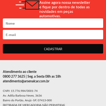
Assine agora nossa newsletter
e fique por dentro de todas as
novidades em peças
automotivas.
CADASTRAR
Atendimento ao cliente
0800 277 3625 | Seg. a Sexta 08h as 18h
atendimento@arsenalcar.com.br
CNPJ: 15.776.984/0001-74
Av. Adília Barbosa Neves, 3636
Bairro do Portão, Arujá -SP, 07413-000
(RETIRADA DE MERCADORIA NÃO PERMITIDA)