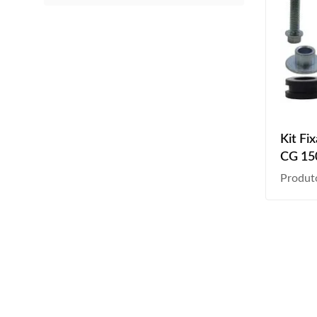
Kit Fi
CG 15
2012 
Produt
Univer