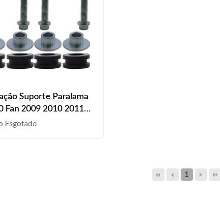
xação Suporte Paralama
0 Fan 2009 2010 2011
2013 2014 2015
o Esgotado
sal
1