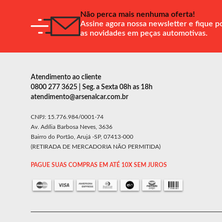
Não perca mais nenhuma oferta!
Assine agora nossa newsletter e fique p
as novidades em peças automotivas.
Atendimento ao cliente
0800 277 3625 | Seg. a Sexta 08h as 18h
atendimento@arsenalcar.com.br
CNPJ: 15.776.984/0001-74
Av. Adília Barbosa Neves, 3636
Bairro do Portão, Arujá -SP, 07413-000
(RETIRADA DE MERCADORIA NÃO PERMITIDA)
PAGUE SUAS COMPRAS EM ATÉ 10X SEM JUROS