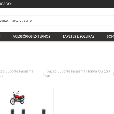
RCADO!
S
ACESSÓRIOS EXTERNOS
TAPETES E SOLEIRAS
SOM
ção Suporte Paralama
Fixação Suporte Paralama Honda CG 150
da
Fan