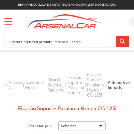
BEM-VINDO A LOJA DE AUTO PEÇAS MAIS COMPLETA DO MERCADO!
Fixação
Fixação
Fixação
Suporte
Arsenal
Acessórios
Suporte
Automotive
Suporte
Paralama
Car
Moto
Paralama
Imports
Paralama
Honda
Honda
CG 125i
Fixação Suporte Paralama Honda CG 125i
Ordenar por:
Selecione