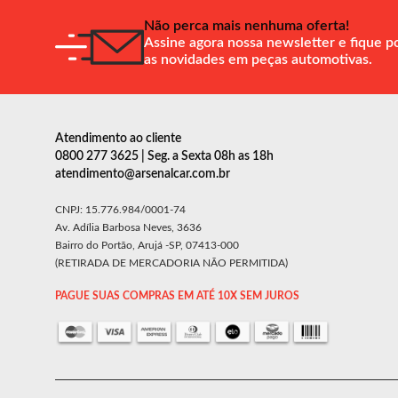
Não perca mais nenhuma oferta!
Assine agora nossa newsletter e fique p
as novidades em peças automotivas.
Atendimento ao cliente
0800 277 3625 | Seg. a Sexta 08h as 18h
atendimento@arsenalcar.com.br
CNPJ: 15.776.984/0001-74
Av. Adília Barbosa Neves, 3636
Bairro do Portão, Arujá -SP, 07413-000
(RETIRADA DE MERCADORIA NÃO PERMITIDA)
PAGUE SUAS COMPRAS EM ATÉ 10X SEM JUROS