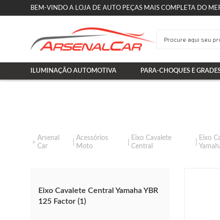
BEM-VINDO A LOJA DE AUTO PEÇAS MAIS COMPLETA DO ME
ILUMINAÇÃO AUTOMOTIVA
PARA-CHOQUES E GRADE
Arsenal
Acessórios
Eixo Cavalete
Eixo C
Car
Moto
Central
Yamah
Eixo Cavalete Central Yamaha YBR
125 Factor (1)