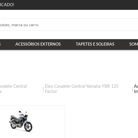
RCADO!
S
ACESSÓRIOS EXTERNOS
TAPETES E SOLEIRAS
SOM
avalete Central
Eixo Cavalete Central Yamaha YBR 125
A
a
Factor
I