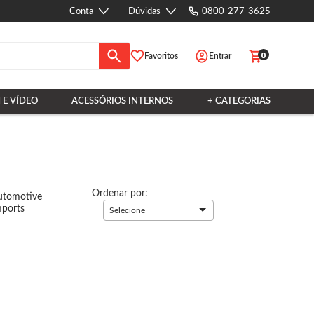
Conta
Dúvidas
0800-277-3625
0
Favoritos
Entrar
 E VÍDEO
ACESSÓRIOS INTERNOS
+ CATEGORIAS
Ordenar por:
utomotive
mports
Selecione