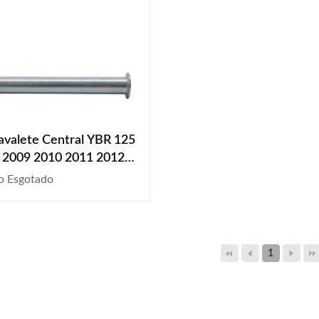
avalete Central YBR 125
 2009 2010 2011 2012
2014 2015 2016
o Esgotado
1