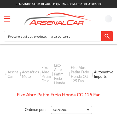
BEM-VINDO A LOJA DE AUTO PEÇAS MAIS COMPLETA DO MERCADO!
Eixo
Eixo
Eixo Abre
Abre
Arsenal
Acessórios
Abre
Patim Freio
Automotive
Patim
Car
Moto
Patim
Honda CG
Imports
Freio
Freio
125 Fan
Honda
Eixo Abre Patim Freio Honda CG 125 Fan
Ordenar por:
Selecione