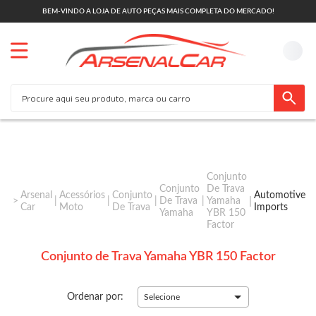
BEM-VINDO A LOJA DE AUTO PEÇAS MAIS COMPLETA DO MERCADO!
Conjunto
Conjunto
De Trava
Arsenal
Acessórios
Conjunto
Automotive
De Trava
Yamaha
Car
Moto
De Trava
Imports
Yamaha
YBR 150
Factor
Conjunto de Trava Yamaha YBR 150 Factor
Ordenar por:
Selecione