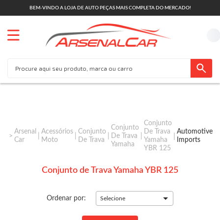
BEM-VINDO A LOJA DE AUTO PEÇAS MAIS COMPLETA DO MERCADO!
Conjunto
Conjunto
Arsenal
Acessórios
Conjunto
De Trava
Automotive
De Trava
Car
Moto
De Trava
Yamaha
Imports
Yamaha
YBR 125
Conjunto de Trava Yamaha YBR 125
Ordenar por:
Selecione