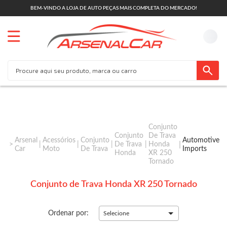
BEM-VINDO A LOJA DE AUTO PEÇAS MAIS COMPLETA DO MERCADO!
Conjunto
Conjunto
De Trava
Arsenal
Acessórios
Conjunto
Automotive
De Trava
Honda
Car
Moto
De Trava
Imports
Honda
XR 250
Tornado
Conjunto de Trava Honda XR 250 Tornado
Ordenar por:
Selecione