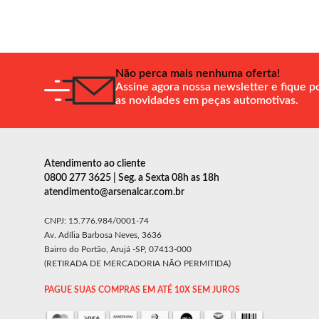
Não perca mais nenhuma oferta!
Assine agora nossa newsletter e fique p
as novidades em peças automotivas.
Atendimento ao cliente
0800 277 3625 | Seg. a Sexta 08h as 18h
atendimento@arsenalcar.com.br
CNPJ: 15.776.984/0001-74
Av. Adília Barbosa Neves, 3636
Bairro do Portão, Arujá -SP, 07413-000
(RETIRADA DE MERCADORIA NÃO PERMITIDA)
PAGUE SUAS COMPRAS EM ATÉ 10X SEM JUROS