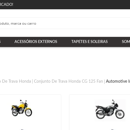
RCADO!
S
ACESSÓRIOS EXTERNOS
TAPETES E SOLEIRAS
SOM
o De Trava Honda
Conjunto De Trava Honda CG 125 Fan
Automotive 