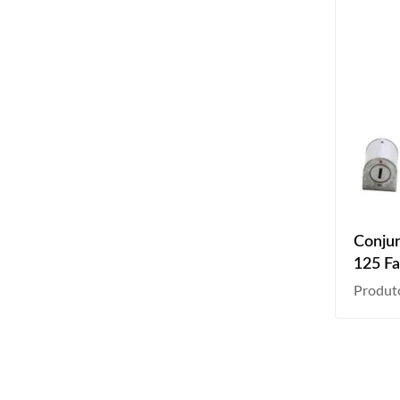
Conju
125 F
Produt