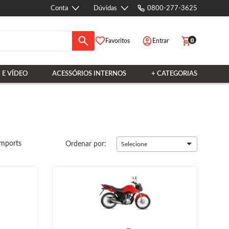
Conta
Dúvidas
0800-277-3625
0
Favoritos
Entrar
 E VÍDEO
ACESSÓRIOS INTERNOS
+ CATEGORIAS
Imports
Ordenar por:
Selecione