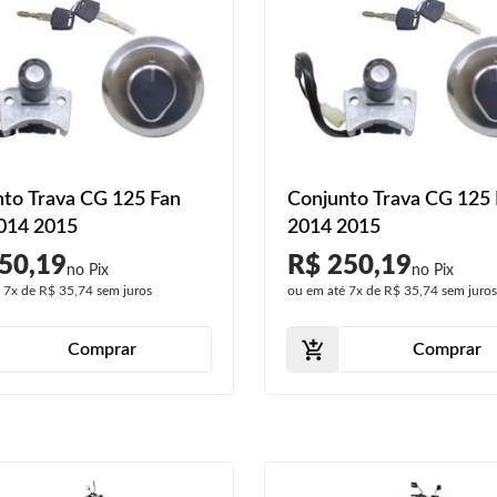
to Trava CG 125 Fan
Conjunto Trava CG 125
014 2015
2014 2015
50,19
R$ 250,19
é
7x
de
R$ 35,74
sem juros
ou em até
7x
de
R$ 35,74
sem juro
Comprar
Comprar