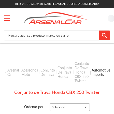
BEM-VINDO A LOJA DE AUTO PEÇAS MAIS COMPLETA DO MERCADO!
Conjunto
Conjunto
De Trava
Arsenal
Acessórios
Conjunto
Automotive
De Trava
Honda
Car
Moto
De Trava
Imports
Honda
CBX 250
Twister
Conjunto de Trava Honda CBX 250 Twister
Ordenar por:
Selecione