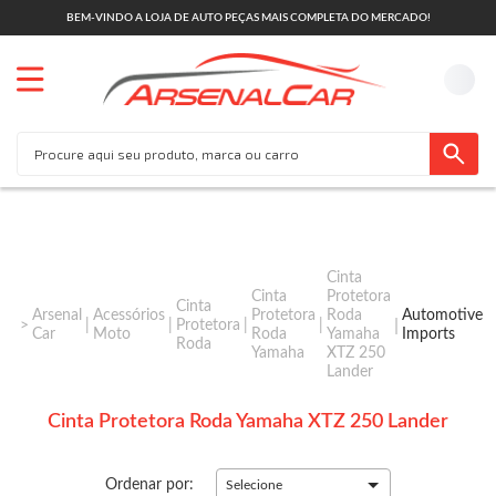
BEM-VINDO A LOJA DE AUTO PEÇAS MAIS COMPLETA DO MERCADO!
Cinta
Cinta
Protetora
Cinta
Arsenal
Acessórios
Protetora
Roda
Automotive
Protetora
Car
Moto
Roda
Yamaha
Imports
Roda
Yamaha
XTZ 250
Lander
Cinta Protetora Roda Yamaha XTZ 250 Lander
Ordenar por:
Selecione