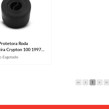
Protetora Roda
ira Crypton 100 1997
1999 2000 2001 2002
o Esgotado
2004 2005 Aro 17
1