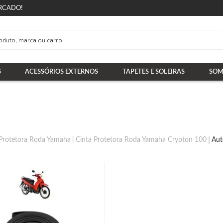
RCADO!
S
ACESSÓRIOS EXTERNOS
TAPETES E SOLEIRAS
SOM
 Protetora Roda Yamaha
Cinta Protetora Roda Yamaha Crypton 100
Aut