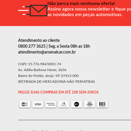
Não perca mais nenhuma oferta!
Assine agora nossa newsletter e fique p
as novidades em peças automotivas.
Atendimento ao cliente
0800 277 3625 | Seg. a Sexta 08h as 18h
atendimento@arsenalcar.com.br
CNPJ: 15.776.984/0001-74
Av. Adília Barbosa Neves, 3636
Bairro do Portão, Arujá -SP, 07413-000
(RETIRADA DE MERCADORIA NÃO PERMITIDA)
PAGUE SUAS COMPRAS EM ATÉ 10X SEM JUROS