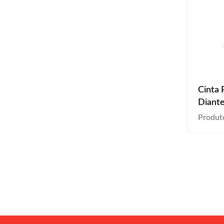
Cinta 
Diante
1998 
Produt
2003 