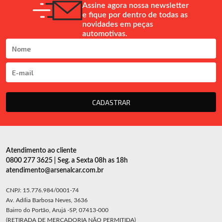
Assine agora nossa newsletter
e fique por dentro de todas as
novidades em peças
automotivas.
CADASTRAR
Atendimento ao cliente
0800 277 3625 | Seg. a Sexta 08h as 18h
atendimento@arsenalcar.com.br
CNPJ: 15.776.984/0001-74
Av. Adília Barbosa Neves, 3636
Bairro do Portão, Arujá -SP, 07413-000
(RETIRADA DE MERCADORIA NÃO PERMITIDA)