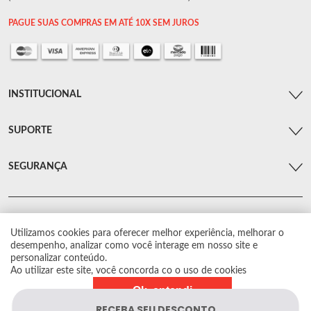
PAGUE SUAS COMPRAS EM ATÉ 10X SEM JUROS
INSTITUCIONAL
SUPORTE
SEGURANÇA
Utilizamos cookies para oferecer melhor experiência, melhorar o
© Arsenal Car. Todos os direitos reservados.
desempenho, analizar como você interage em nosso site e
Proibida reprodução total ou parcial. Preços e estoque sujeito a alterações sem
personalizar conteúdo.
aviso prévio.
Ao utilizar este site, você concorda co o uso de cookies
Ok, entendi