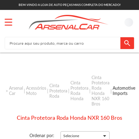
BEM-VINDO A LOJA DE AUTO PEÇAS MAIS COMPLETA DO MERCADO!
Cinta
Cinta
Protetora
Cinta
Arsenal
Acessórios
Protetora
Roda
Automotive
Protetora
Car
Moto
Roda
Honda
Imports
Roda
Honda
NXR 160
Bros
Cinta Protetora Roda Honda NXR 160 Bros
Ordenar por:
Selecione