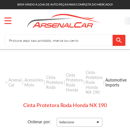
BEM-VINDO A LOJA DE AUTO PEÇAS MAIS COMPLETA DO MERCADO!
Cinta
Cinta
Cinta
Protetora
Arsenal
Acessórios
Protetora
Automotive
Protetora
Roda
Car
Moto
Roda
Imports
Roda
Honda
Honda
NX 190
Cinta Protetora Roda Honda NX 190
Ordenar por:
Selecione