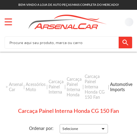
BEM-VINDO A LOJA DE AUTO PEÇAS MAIS COMPLETA DO MERCADO!
Carcaça
Carcaça
Carcaça
Painel
Arsenal
Acessórios
Painel
Automotive
Painel
Interna
Car
Moto
Interna
Imports
Interna
Honda CG
Honda
150 Fan
Carcaça Painel Interna Honda CG 150 Fan
Ordenar por:
Selecione