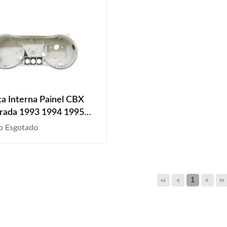
a Interna Painel CBX
rada 1993 1994 1995
1997 1998 1999 2000
o Esgotado
002 2003 Branco Liso
1