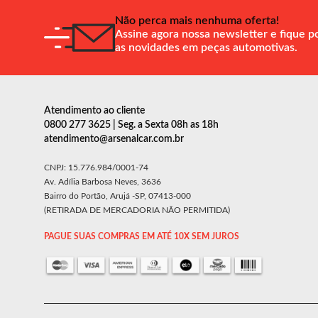
Não perca mais nenhuma oferta!
Assine agora nossa newsletter e fique p
as novidades em peças automotivas.
Atendimento ao cliente
0800 277 3625 | Seg. a Sexta 08h as 18h
atendimento@arsenalcar.com.br
CNPJ: 15.776.984/0001-74
Av. Adília Barbosa Neves, 3636
Bairro do Portão, Arujá -SP, 07413-000
(RETIRADA DE MERCADORIA NÃO PERMITIDA)
PAGUE SUAS COMPRAS EM ATÉ 10X SEM JUROS