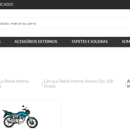
RCADO!
S
ACESSÓRIOS EXTERNOS
TAPETES E SOLEIRAS
SOM
a Painel Interna
Carcaça Painel Interna Honda Cbx 200
A
a
Strada
I