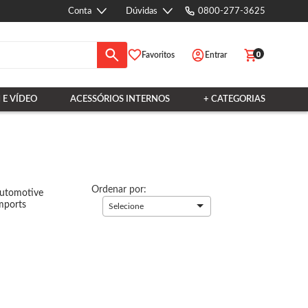
Conta
Dúvidas
0800-277-3625
0
Favoritos
Entrar
 E VÍDEO
ACESSÓRIOS INTERNOS
+ CATEGORIAS
Ordenar por:
utomotive
mports
Selecione