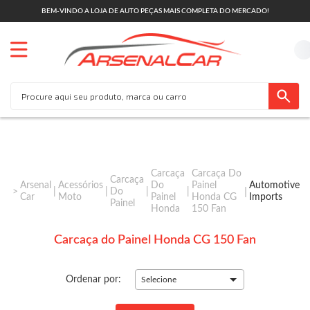
BEM-VINDO A LOJA DE AUTO PEÇAS MAIS COMPLETA DO MERCADO!
Carcaça
Carcaça Do
Carcaça
Arsenal
Acessórios
Do
Painel
Automotive
Do
Car
Moto
Painel
Honda CG
Imports
Painel
Honda
150 Fan
Carcaça do Painel Honda CG 150 Fan
Ordenar por:
Selecione