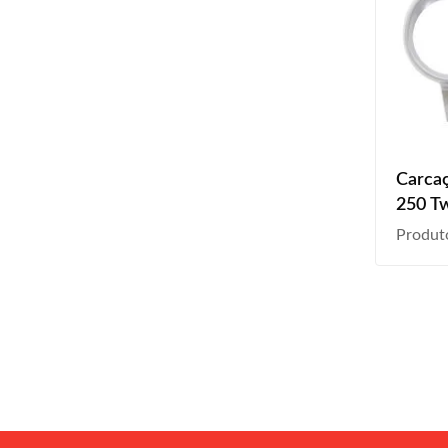
Carcaç
250 Tw
2004 
Produt
Prata 