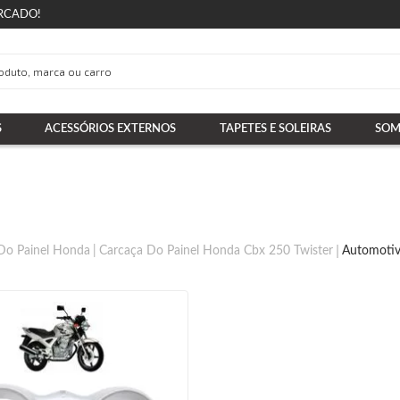
RCADO!
S
ACESSÓRIOS EXTERNOS
TAPETES E SOLEIRAS
SOM
Do Painel Honda
Carcaça Do Painel Honda Cbx 250 Twister
Automotiv