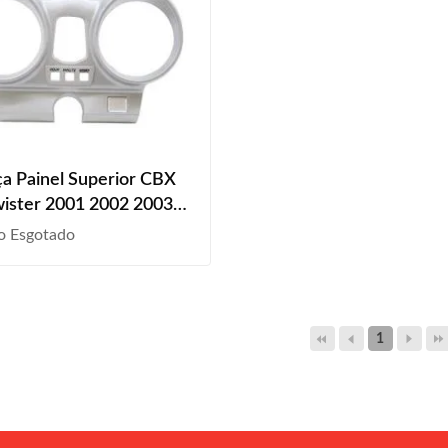
a Painel Superior CBX
ister 2001 2002 2003
2005 2006 2007 2008
o Esgotado
Liso
1