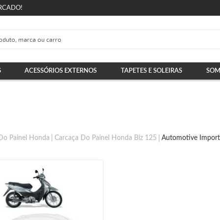
RCADO!
S
ACESSÓRIOS EXTERNOS
TAPETES E SOLEIRAS
SOM
Do Painel Honda
Carcaça Do Painel Honda Biz 125
Automotive Import