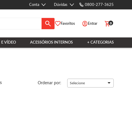
Conta
Dúvidas
0800-277-3625
0
Favoritos
Entrar
 E VÍDEO
ACESSÓRIOS INTERNOS
+ CATEGORIAS
s
Ordenar por:
Selecione