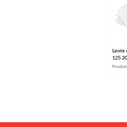
Lente 
125 2
Produt