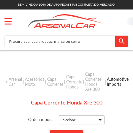
BEM-VINDO A LOJA DE AUTO PEÇAS MAIS COMPLETA DO MERCADO!
Capa
Capa
Arsenal
Acessórios
Capa
Corrente
Automotive
Corrente
Car
Moto
Corrente
Honda
Imports
Honda
Xre 300
Capa Corrente Honda Xre 300
Ordenar por:
Selecione