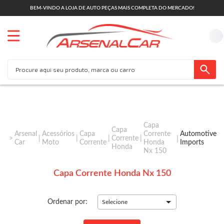
BEM-VINDO A LOJA DE AUTO PEÇAS MAIS COMPLETA DO MERCADO!
Capa
Capa
Arsenal
Acessórios
Capa
Corrente
Automotive
Corrente
Car
Moto
Corrente
Honda
Imports
Honda
Nx 150
Capa Corrente Honda Nx 150
Ordenar por:
Selecione