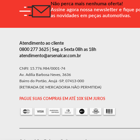
Não perca mais nenhuma oferta!
Assine agora nossa newsletter e fique p
as novidades em peças automotivas.
Atendimento ao cliente
0800 277 3625 | Seg. a Sexta 08h as 18h
atendimento@arsenalcar.com.br
CNPJ: 15.776.984/0001-74
Av. Adília Barbosa Neves, 3636
Bairro do Portão, Arujá -SP, 07413-000
(RETIRADA DE MERCADORIA NÃO PERMITIDA)
PAGUE SUAS COMPRAS EM ATÉ 10X SEM JUROS