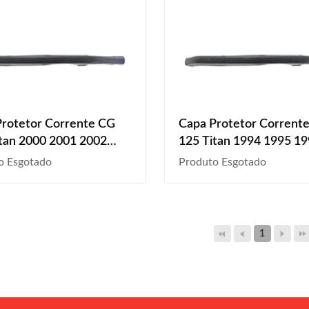
Protetor Corrente CG
Capa Protetor Corrent
tan 2000 2001 2002
125 Titan 1994 1995 1
004 Preto Liso
1997 1998 1999 Preto L
o Esgotado
Produto Esgotado
1