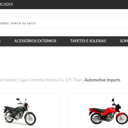
RCADO!
S
ACESSÓRIOS EXTERNOS
TAPETES E SOLEIRAS
SOM
te Honda
Capa Corrente Honda CG 125 Titan
Automotive Imports