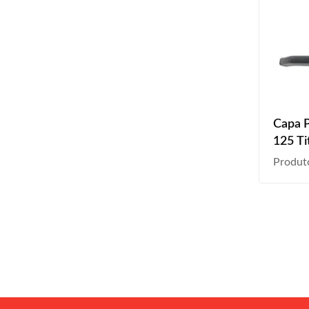
Capa 
125 Ti
2003 2
Produt