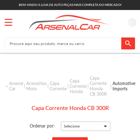
BEM-VINDO A LOJA DE AUTO PEÇAS MAIS COMPLETA DO MERCADO!
Capa
Capa
Arsenal
Acessórios
Capa
Corrente
Automotive
Corrente
Car
Moto
Corrente
Honda
Imports
Honda
CB 300R
Capa Corrente Honda CB 300R
Ordenar por:
Selecione