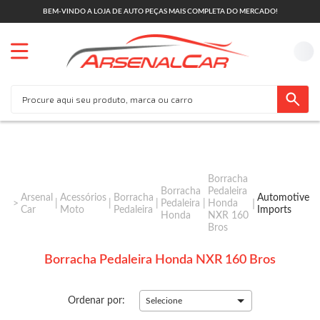
BEM-VINDO A LOJA DE AUTO PEÇAS MAIS COMPLETA DO MERCADO!
Borracha
Borracha
Pedaleira
Arsenal
Acessórios
Borracha
Automotive
Pedaleira
Honda
Car
Moto
Pedaleira
Imports
Honda
NXR 160
Bros
Borracha Pedaleira Honda NXR 160 Bros
Ordenar por:
Selecione