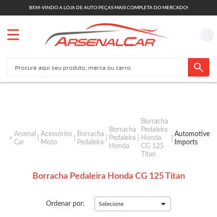
BEM-VINDO A LOJA DE AUTO PEÇAS MAIS COMPLETA DO MERCADO!
Borracha
Borracha
Pedaleira
Arsenal
Acessórios
Borracha
Automotive
Pedaleira
Honda
Car
Moto
Pedaleira
Imports
Honda
CG 125
Titan
Borracha Pedaleira Honda CG 125 Titan
Ordenar por:
Selecione