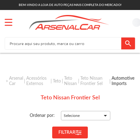
BEM-VINDO A LOJA DE AUTO PEÇAS MAIS COMPLETA DO MERCADO!
Arsenal
Acessórios
Teto
Teto Nissan
Automotive
Teto
Car
Externos
Nissan
Frontier Sel
Imports
Teto Nissan Frontier Sel
Ordenar por:
Selecione
FILTRAR