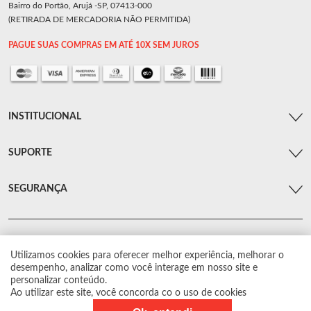
Bairro do Portão, Arujá -SP, 07413-000
(RETIRADA DE MERCADORIA NÃO PERMITIDA)
PAGUE SUAS COMPRAS EM ATÉ 10X SEM JUROS
INSTITUCIONAL
SUPORTE
SEGURANÇA
Utilizamos cookies para oferecer melhor experiência, melhorar o
© Arsenal Car. Todos os direitos reservados.
desempenho, analizar como você interage em nosso site e
Proibida reprodução total ou parcial. Preços e estoque sujeito a alterações sem
personalizar conteúdo.
aviso prévio.
Ao utilizar este site, você concorda co o uso de cookies