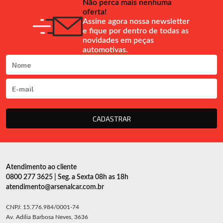
Não perca mais nenhuma
oferta!
Assine agora nossa newsletter
e fique por dentro de todas as
novidades em peças
automotivas.
CADASTRAR
Atendimento ao cliente
0800 277 3625 | Seg. a Sexta 08h as 18h
atendimento@arsenalcar.com.br
CNPJ: 15.776.984/0001-74
Av. Adília Barbosa Neves, 3636